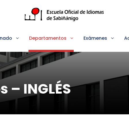
nado
Departamentos
Exámenes
A
s – INGLÉS