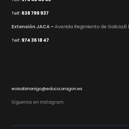
Telf:
638 799 937
Extensión JACA –
Avenida Regimiento de Galicia,6 
Telf:
974 36 18 47
eoisabinanigo@educa.aragon.es
Síguenos en Instagram