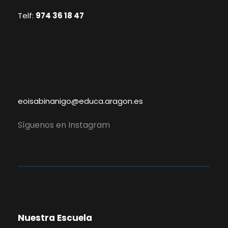
t
Telf:
974 36 18 47
o
s
eoisabinanigo@educa.aragon.es
Síguenos en Instagram
Nuestra Escuela