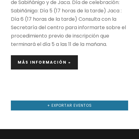
de Sabiñánigo y de Jaca. Día de celebración:
s
t
Sabiñánigo: Día 5 (17 horas de la tarde) Jaca :
a
Día 6 (17 horas de la tarde) Consulta con la
q
Secretaría del centro para informarte sobre el
s
u
procedimiento previo de inscripción que
d
terminará el día 5 a las 11 de la mañana.
e
e
MÁS INFORMACIÓN »
d
E
a
v
e
y
n
+ EXPORTAR EVENTOS
v
t
i
o