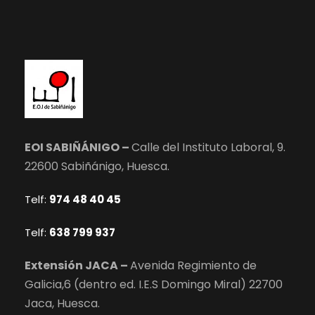
s
t
a
s
d
EOI SABIÑÁNIGO –
Calle del Instituto Laboral, 9.
22600 Sabiñánigo, Huesca.
e
Telf:
974 48 40 45
E
Telf:
638 799 937
v
Extensión JACA –
Avenida Regimiento de
e
Galicia,6 (dentro ed. I.E.S Domingo Miral) 22700
n
Jaca, Huesca.