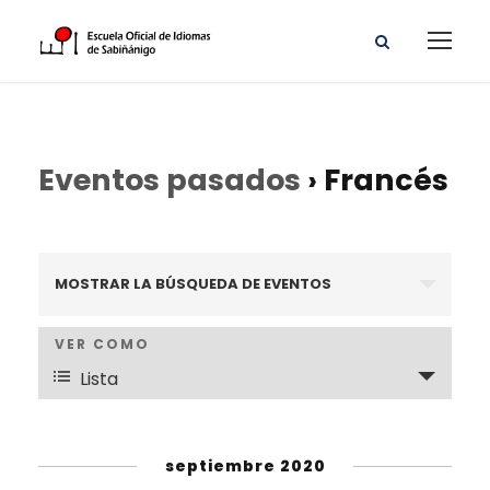
Eventos pasados
› Francés
N
MOSTRAR LA BÚSQUEDA DE EVENTOS
a
N
VER COMO
v
Lista
a
e
v
septiembre 2020
g