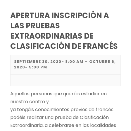
e
g
a
APERTURA INSCRIPCIÓN A
a
c
LAS PRUEBAS
c
EXTRAORDINARIAS DE
i
i
CLASIFICACIÓN DE FRANCÉS
ó
ó
SEPTIEMBRE 30, 2020- 8:00 AM
-
OCTUBRE 6,
n
n
2020- 5:00 PM
d
d
e
e
Aquellas personas que queráis estudiar en
nuestro centro y
v
b
ya tengáis conocimientos previos de francés
i
podéis realizar una prueba de Clasificación
ú
s
Extraordinaria, a celebrarse en las localidades